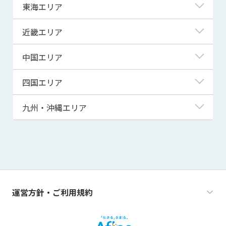
神奈川県
新潟県
東海エリア
宮城県
埼玉県
富山県
岐阜県
近畿エリア
秋田県
千葉県
石川県
静岡県
滋賀県
中国エリア
山形県
茨城県
福井県
愛知県
京都府
鳥取県
四国エリア
福島県
群馬県
山梨県
三重県
大阪府
島根県
徳島県
九州・沖縄エリア
栃木県
長野県
兵庫県
岡山県
香川県
福岡県
奈良県
広島県
愛媛県
佐賀県
和歌山県
山口県
高知県
長崎県
運営方針・ご利用規約
熊本県
大分県