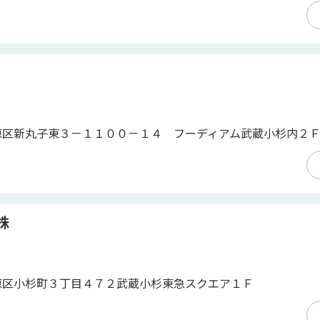
原区新丸子東３－１１００－１４ フーディアム武蔵小杉内２
株
原区小杉町３丁目４７２武蔵小杉東急スクエア１Ｆ