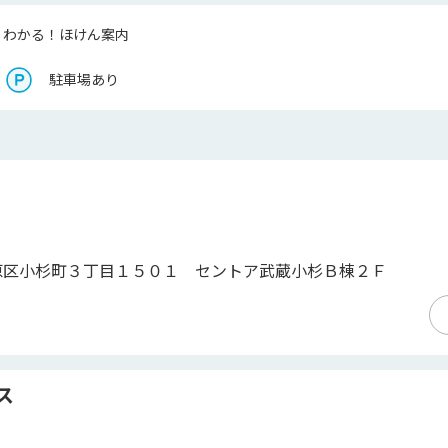
くわかる！ほけん案内
駐車場あり
原区小杉町３丁目１５０１ セントア武蔵小杉Ｂ棟２Ｆ
ス