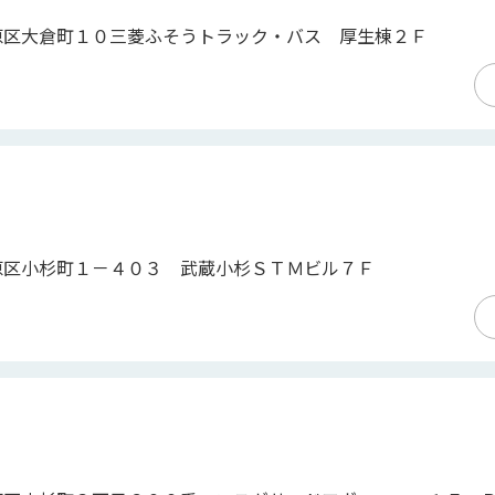
原区大倉町１０三菱ふそうトラック・バス 厚生棟２Ｆ
原区小杉町１－４０３ 武蔵小杉ＳＴＭビル７Ｆ