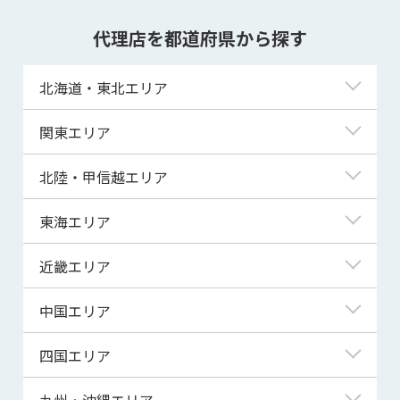
代理店を都道府県から探す
北海道・東北エリア
北海道
関東エリア
青森県
東京都
北陸・甲信越エリア
岩手県
神奈川県
新潟県
東海エリア
宮城県
埼玉県
富山県
岐阜県
近畿エリア
秋田県
千葉県
石川県
静岡県
滋賀県
中国エリア
山形県
茨城県
福井県
愛知県
京都府
鳥取県
四国エリア
福島県
群馬県
山梨県
三重県
大阪府
島根県
徳島県
九州・沖縄エリア