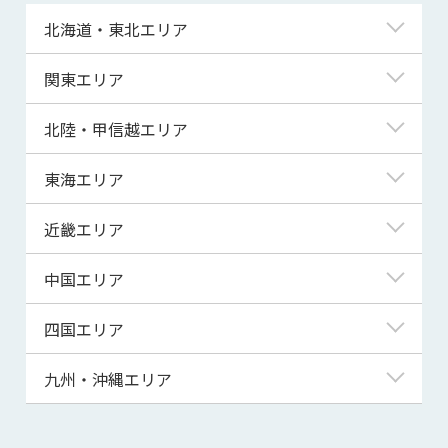
北海道・東北エリア
北海道
関東エリア
青森県
東京都
北陸・甲信越エリア
岩手県
神奈川県
新潟県
東海エリア
宮城県
埼玉県
富山県
岐阜県
近畿エリア
秋田県
千葉県
石川県
静岡県
滋賀県
中国エリア
山形県
茨城県
福井県
愛知県
京都府
鳥取県
四国エリア
福島県
群馬県
山梨県
三重県
大阪府
島根県
徳島県
九州・沖縄エリア
栃木県
長野県
兵庫県
岡山県
香川県
福岡県