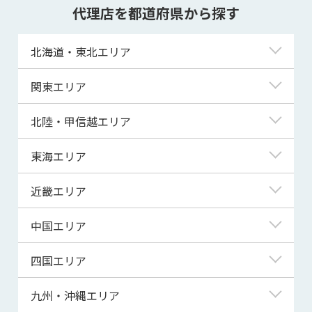
代理店を都道府県から探す
北海道・東北エリア
北海道
関東エリア
青森県
東京都
北陸・甲信越エリア
岩手県
神奈川県
新潟県
東海エリア
宮城県
埼玉県
富山県
岐阜県
近畿エリア
秋田県
千葉県
石川県
静岡県
滋賀県
中国エリア
山形県
茨城県
福井県
愛知県
京都府
鳥取県
四国エリア
福島県
群馬県
山梨県
三重県
大阪府
島根県
徳島県
九州・沖縄エリア
栃木県
長野県