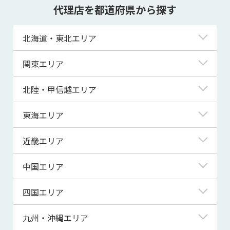
代理店を都道府県から探す
北海道・東北エリア
北海道
関東エリア
青森県
東京都
北陸・甲信越エリア
岩手県
神奈川県
新潟県
東海エリア
宮城県
埼玉県
富山県
岐阜県
近畿エリア
秋田県
千葉県
石川県
静岡県
滋賀県
中国エリア
山形県
茨城県
福井県
愛知県
京都府
鳥取県
四国エリア
福島県
群馬県
山梨県
三重県
大阪府
島根県
徳島県
九州・沖縄エリア
栃木県
長野県