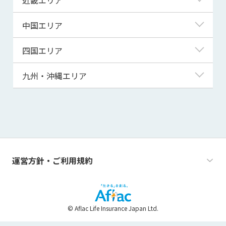
秋田県
千葉県
石川県
静岡県
滋賀県
中国エリア
山形県
茨城県
福井県
愛知県
京都府
鳥取県
四国エリア
福島県
群馬県
山梨県
三重県
大阪府
島根県
徳島県
九州・沖縄エリア
栃木県
長野県
兵庫県
岡山県
香川県
福岡県
奈良県
広島県
愛媛県
佐賀県
和歌山県
山口県
高知県
長崎県
運営方針・ご利用規約
熊本県
大分県
© Aflac Life Insurance Japan Ltd.
宮崎県