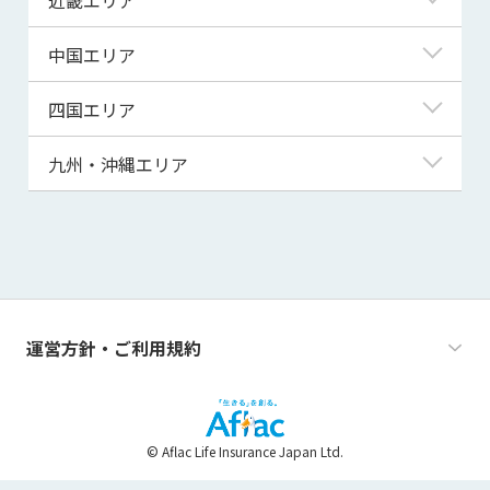
秋田県
千葉県
石川県
静岡県
滋賀県
中国エリア
山形県
茨城県
福井県
愛知県
京都府
鳥取県
四国エリア
福島県
群馬県
山梨県
三重県
大阪府
島根県
徳島県
九州・沖縄エリア
栃木県
長野県
兵庫県
岡山県
香川県
福岡県
奈良県
広島県
愛媛県
佐賀県
和歌山県
山口県
高知県
長崎県
運営方針・ご利用規約
熊本県
大分県
© Aflac Life Insurance Japan Ltd.
宮崎県