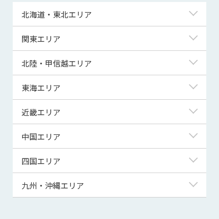
北海道・東北エリア
北海道
関東エリア
青森県
東京都
北陸・甲信越エリア
岩手県
神奈川県
新潟県
東海エリア
宮城県
埼玉県
富山県
岐阜県
近畿エリア
秋田県
千葉県
石川県
静岡県
滋賀県
中国エリア
山形県
茨城県
福井県
愛知県
京都府
鳥取県
四国エリア
福島県
群馬県
山梨県
三重県
大阪府
島根県
徳島県
九州・沖縄エリア
栃木県
長野県
兵庫県
岡山県
香川県
福岡県