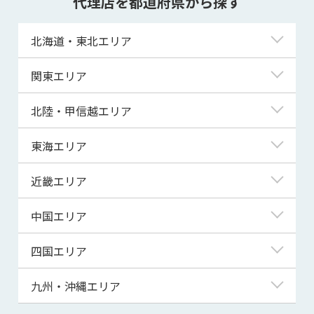
代理店を都道府県から探す
北海道・東北エリア
北海道
関東エリア
青森県
東京都
北陸・甲信越エリア
岩手県
神奈川県
新潟県
東海エリア
宮城県
埼玉県
富山県
岐阜県
近畿エリア
秋田県
千葉県
石川県
静岡県
滋賀県
中国エリア
山形県
茨城県
福井県
愛知県
京都府
鳥取県
四国エリア
福島県
群馬県
山梨県
三重県
大阪府
島根県
徳島県
九州・沖縄エリア
栃木県
長野県
兵庫県
岡山県