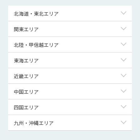
北海道・東北エリア
北海道
関東エリア
青森県
東京都
北陸・甲信越エリア
岩手県
神奈川県
新潟県
東海エリア
宮城県
埼玉県
富山県
岐阜県
近畿エリア
秋田県
千葉県
石川県
静岡県
滋賀県
中国エリア
山形県
茨城県
福井県
愛知県
京都府
鳥取県
四国エリア
福島県
群馬県
山梨県
三重県
大阪府
島根県
徳島県
九州・沖縄エリア
栃木県
長野県
兵庫県
岡山県
香川県
福岡県