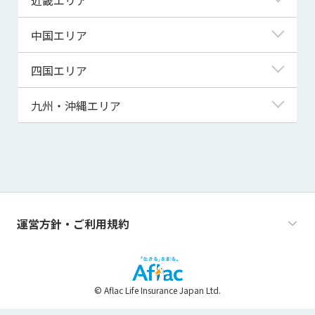
秋田県
千葉県
石川県
静岡県
滋賀県
中国エリア
山形県
茨城県
福井県
愛知県
京都府
鳥取県
四国エリア
福島県
群馬県
山梨県
三重県
大阪府
島根県
徳島県
九州・沖縄エリア
栃木県
長野県
兵庫県
岡山県
香川県
福岡県
奈良県
広島県
愛媛県
佐賀県
和歌山県
山口県
高知県
長崎県
運営方針・ご利用規約
熊本県
大分県
© Aflac Life Insurance Japan Ltd.
宮崎県