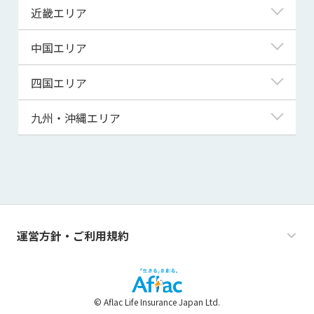
埼玉県
富山県
岐阜県
近畿エリア
秋田県
千葉県
石川県
静岡県
滋賀県
中国エリア
山形県
茨城県
福井県
愛知県
京都府
鳥取県
四国エリア
福島県
群馬県
山梨県
三重県
大阪府
島根県
徳島県
九州・沖縄エリア
栃木県
長野県
兵庫県
岡山県
香川県
福岡県
奈良県
広島県
愛媛県
佐賀県
和歌山県
山口県
高知県
長崎県
運営方針・ご利用規約
熊本県
大分県
© Aflac Life Insurance Japan Ltd.
宮崎県