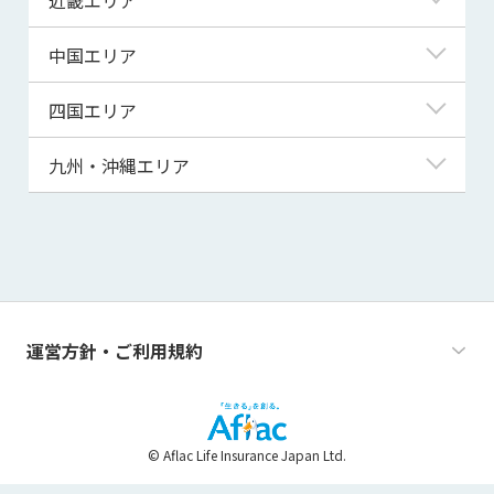
秋田県
千葉県
石川県
静岡県
滋賀県
中国エリア
山形県
茨城県
福井県
愛知県
京都府
鳥取県
四国エリア
福島県
群馬県
山梨県
三重県
大阪府
島根県
徳島県
九州・沖縄エリア
栃木県
長野県
兵庫県
岡山県
香川県
福岡県
奈良県
広島県
愛媛県
佐賀県
和歌山県
山口県
高知県
長崎県
運営方針・ご利用規約
熊本県
大分県
© Aflac Life Insurance Japan Ltd.
宮崎県