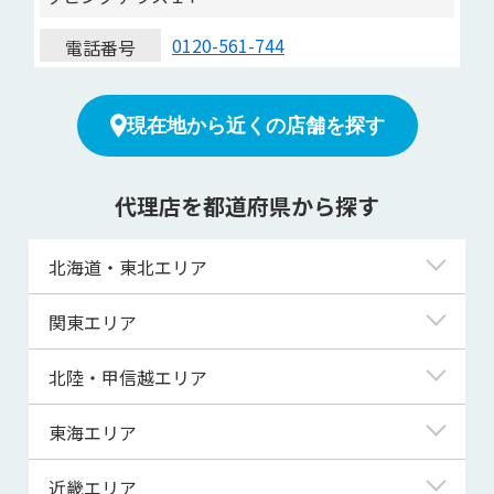
0120-561-744
電話番号
現在地から近くの店舗を探す
代理店を都道府県から探す
北海道・東北エリア
北海道
関東エリア
青森県
東京都
北陸・甲信越エリア
岩手県
神奈川県
新潟県
東海エリア
宮城県
埼玉県
富山県
岐阜県
近畿エリア