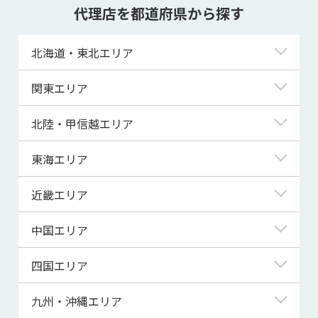
代理店を都道府県から探す
北海道・東北エリア
北海道
関東エリア
青森県
東京都
北陸・甲信越エリア
岩手県
神奈川県
新潟県
東海エリア
宮城県
埼玉県
富山県
岐阜県
近畿エリア
秋田県
千葉県
石川県
静岡県
滋賀県
中国エリア
山形県
茨城県
福井県
愛知県
京都府
鳥取県
四国エリア
福島県
群馬県
山梨県
三重県
大阪府
島根県
徳島県
九州・沖縄エリア
栃木県
長野県