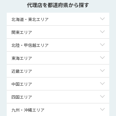
代理店を都道府県から探す
北海道・東北エリア
北海道
関東エリア
青森県
東京都
北陸・甲信越エリア
岩手県
神奈川県
新潟県
東海エリア
宮城県
埼玉県
富山県
岐阜県
近畿エリア
秋田県
千葉県
石川県
静岡県
滋賀県
中国エリア
山形県
茨城県
福井県
愛知県
京都府
鳥取県
四国エリア
福島県
群馬県
山梨県
三重県
大阪府
島根県
徳島県
九州・沖縄エリア
栃木県
長野県