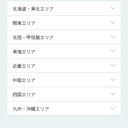
北海道・東北エリア
北海道
関東エリア
青森県
東京都
北陸・甲信越エリア
岩手県
神奈川県
新潟県
東海エリア
宮城県
埼玉県
富山県
岐阜県
近畿エリア
秋田県
千葉県
石川県
静岡県
滋賀県
中国エリア
山形県
茨城県
福井県
愛知県
京都府
鳥取県
四国エリア
福島県
群馬県
山梨県
三重県
大阪府
島根県
徳島県
九州・沖縄エリア
栃木県
長野県
兵庫県
岡山県
香川県
福岡県