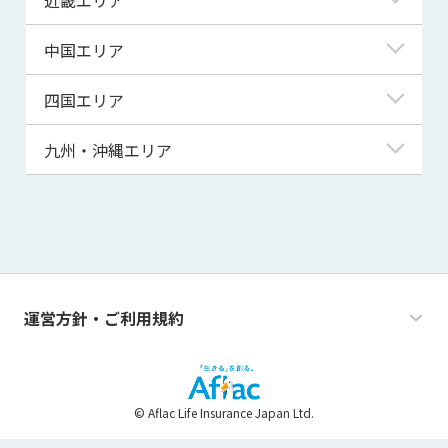
秋田県
千葉県
石川県
静岡県
滋賀県
中国エリア
山形県
茨城県
福井県
愛知県
京都府
鳥取県
四国エリア
福島県
群馬県
山梨県
三重県
大阪府
島根県
徳島県
九州・沖縄エリア
栃木県
長野県
兵庫県
岡山県
香川県
福岡県
奈良県
広島県
愛媛県
佐賀県
和歌山県
山口県
高知県
長崎県
運営方針・ご利用規約
熊本県
大分県
© Aflac Life Insurance Japan Ltd.
宮崎県