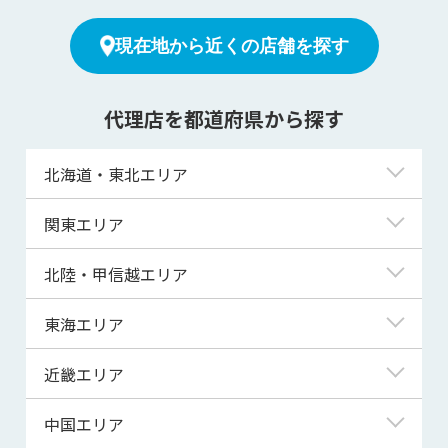
現在地から近くの店舗を探す
代理店を都道府県から探す
北海道・東北エリア
北海道
関東エリア
青森県
東京都
北陸・甲信越エリア
岩手県
神奈川県
新潟県
東海エリア
宮城県
埼玉県
富山県
岐阜県
近畿エリア
秋田県
千葉県
石川県
静岡県
滋賀県
中国エリア
山形県