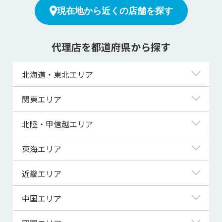
現在地から近くの店舗を探す
代理店を都道府県から探す
北海道・東北エリア
北海道
関東エリア
青森県
東京都
北陸・甲信越エリア
岩手県
神奈川県
新潟県
東海エリア
宮城県
埼玉県
富山県
岐阜県
近畿エリア
秋田県
千葉県
石川県
静岡県
滋賀県
中国エリア
山形県
茨城県
福井県
愛知県
京都府
鳥取県