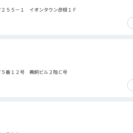
町２５５－１ イオンタウン彦根１Ｆ
町５番１２号 鵜飼ビル２階Ｃ号