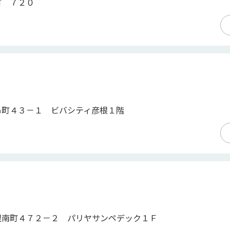
町 ７２０
鼻町４３－１ ビバシティ彦根１階
根南町４７２－２ パリヤサンペデック１Ｆ