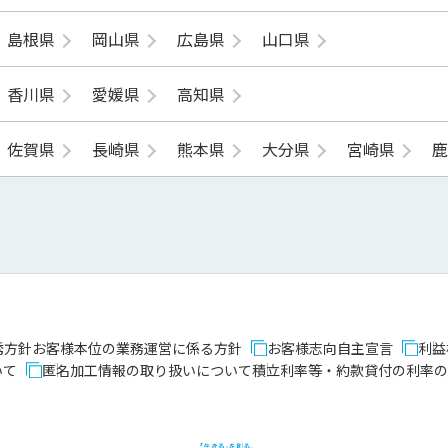
島根県
岡山県
広島県
山口県
香川県
愛媛県
高知県
佐賀県
長崎県
熊本県
大分県
宮崎県
誘方針
お客様本位の業務運営に係る方針
お客様志向自主宣言
利益
いて
匿名加工情報の取り扱いについて
積立利率等・約款貸付の利率の