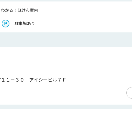
くわかる！ほけん案内
駐車場あり
町１１－３０ アイシービル７Ｆ