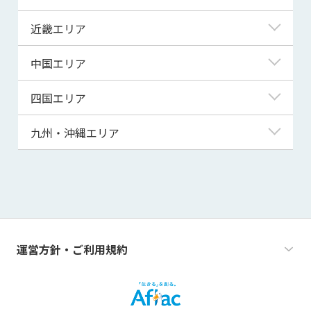
宮城県
埼玉県
富山県
岐阜県
近畿エリア
秋田県
千葉県
石川県
静岡県
滋賀県
中国エリア
山形県
茨城県
福井県
愛知県
京都府
鳥取県
四国エリア
福島県
群馬県
山梨県
三重県
大阪府
島根県
徳島県
九州・沖縄エリア
栃木県
長野県
兵庫県
岡山県
香川県
福岡県
奈良県
広島県
愛媛県
佐賀県
和歌山県
山口県
高知県
長崎県
運営方針・ご利用規約
熊本県
大分県