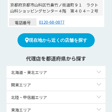
京都府京都市山科区竹鼻竹ノ街道町９１ ラクト
山科ショッピングセンター４階 第４０４－２号
0120-68-0877
電話番号
現在地から近くの店舗を探す
代理店を都道府県から探す
北海道・東北エリア
北海道
関東エリア
青森県
東京都
北陸・甲信越エリア
岩手県
神奈川県
新潟県
東海エリア