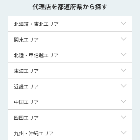
代理店を都道府県から探す
北海道・東北エリア
北海道
関東エリア
青森県
東京都
北陸・甲信越エリア
岩手県
神奈川県
新潟県
東海エリア
宮城県
埼玉県
富山県
岐阜県
近畿エリア
秋田県
千葉県
石川県
静岡県
滋賀県
中国エリア
山形県
茨城県
福井県
愛知県
京都府
鳥取県
四国エリア
福島県
群馬県
山梨県
三重県
大阪府
島根県
徳島県
九州・沖縄エリア
栃木県
長野県