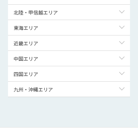
青森県
東京都
北陸・甲信越エリア
岩手県
神奈川県
新潟県
東海エリア
宮城県
埼玉県
富山県
岐阜県
近畿エリア
秋田県
千葉県
石川県
静岡県
滋賀県
中国エリア
山形県
茨城県
福井県
愛知県
京都府
鳥取県
四国エリア
福島県
群馬県
山梨県
三重県
大阪府
島根県
徳島県
九州・沖縄エリア
栃木県
長野県
兵庫県
岡山県
香川県
福岡県
奈良県
広島県
愛媛県
佐賀県
和歌山県
山口県
高知県
長崎県