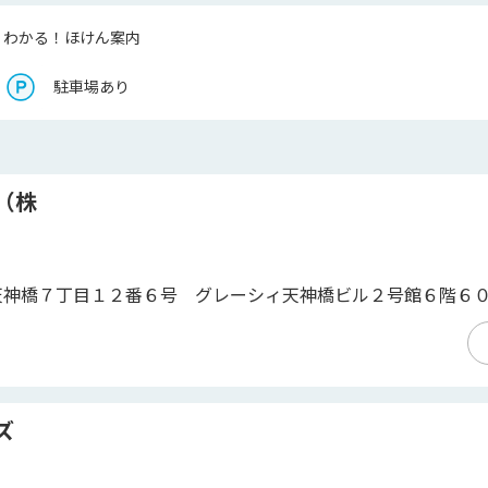
くわかる！ほけん案内
駐車場あり
（株
天神橋７丁目１２番６号 グレーシィ天神橋ビル２号館６階６
ズ