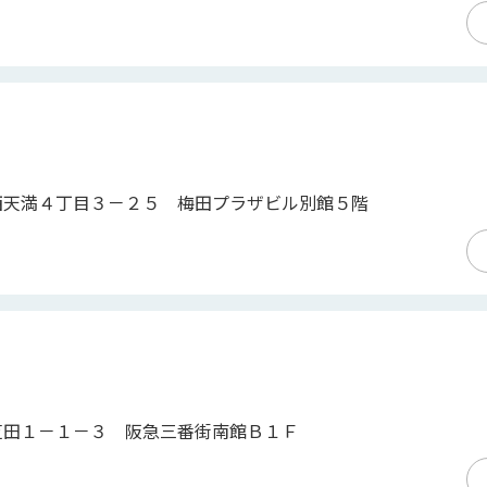
西天満４丁目３－２５ 梅田プラザビル別館５階
芝田１－１－３ 阪急三番街南館Ｂ１Ｆ