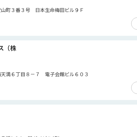
堂山町３番３号 日本生命梅田ビル９Ｆ
ス（株
西天満６丁目８－７ 電子会館ビル６０３