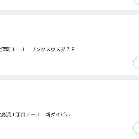
大深町１－１ リンクスウメダ７Ｆ
堂島浜１丁目２－１ 新ダイビル