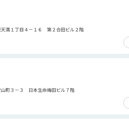
東天満１丁目４－１６ 第２合田ビル２階
堂山町３－３ 日本生命梅田ビル７階