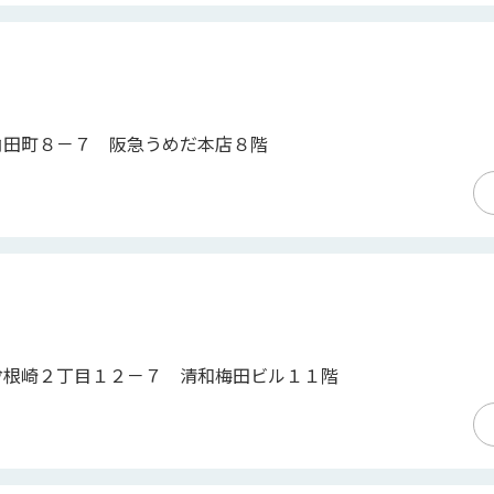
角田町８－７ 阪急うめだ本店８階
曾根崎２丁目１２－７ 清和梅田ビル１１階