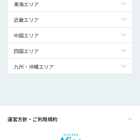
神奈川県
新潟県
東海エリア
宮城県
埼玉県
富山県
岐阜県
近畿エリア
秋田県
千葉県
石川県
静岡県
滋賀県
中国エリア
山形県
茨城県
福井県
愛知県
京都府
鳥取県
四国エリア
福島県
群馬県
山梨県
三重県
大阪府
島根県
徳島県
九州・沖縄エリア
栃木県
長野県
兵庫県
岡山県
香川県
福岡県
奈良県
広島県
愛媛県
佐賀県
和歌山県
山口県
高知県
長崎県
運営方針・ご利用規約
熊本県
大分県