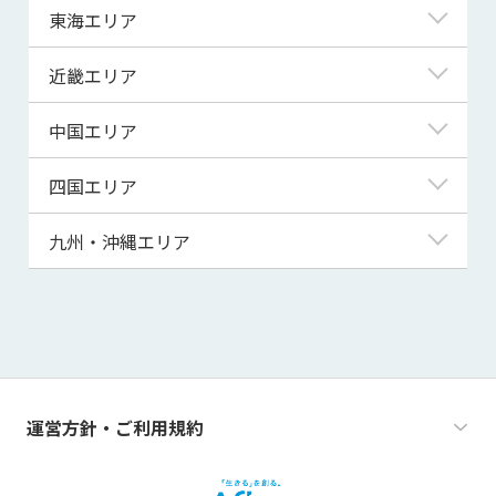
岩手県
神奈川県
新潟県
東海エリア
宮城県
埼玉県
富山県
岐阜県
近畿エリア
秋田県
千葉県
石川県
静岡県
滋賀県
中国エリア
山形県
茨城県
福井県
愛知県
京都府
鳥取県
四国エリア
福島県
群馬県
山梨県
三重県
大阪府
島根県
徳島県
九州・沖縄エリア
栃木県
長野県
兵庫県
岡山県
香川県
福岡県
奈良県
広島県
愛媛県
佐賀県
和歌山県
山口県
高知県
長崎県
運営方針・ご利用規約
熊本県
大分県