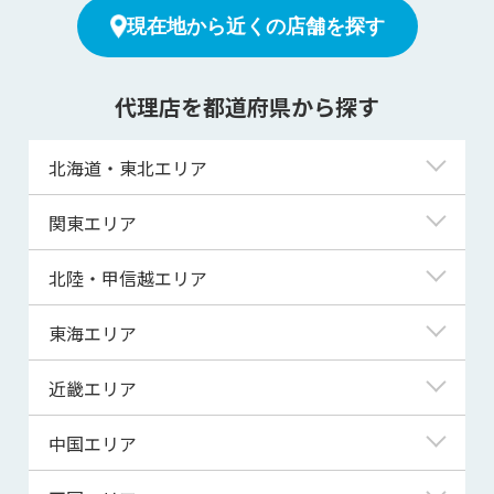
現在地から近くの店舗を探す
代理店を都道府県から探す
北海道・東北エリア
北海道
関東エリア
青森県
東京都
北陸・甲信越エリア
岩手県
神奈川県
新潟県
東海エリア
宮城県
埼玉県
富山県
岐阜県
近畿エリア
秋田県
千葉県
石川県
静岡県
滋賀県
中国エリア
山形県
茨城県
福井県
愛知県
京都府