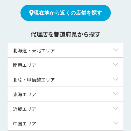
現在地から近くの店舗を探す
代理店を都道府県から探す
北海道・東北エリア
北海道
関東エリア
青森県
東京都
北陸・甲信越エリア
岩手県
神奈川県
新潟県
東海エリア
宮城県
埼玉県
富山県
岐阜県
近畿エリア
秋田県
千葉県
石川県
静岡県
滋賀県
中国エリア
山形県