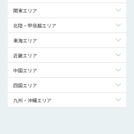
北海道
関東エリア
青森県
東京都
北陸・甲信越エリア
岩手県
神奈川県
新潟県
東海エリア
宮城県
埼玉県
富山県
岐阜県
近畿エリア
秋田県
千葉県
石川県
静岡県
滋賀県
中国エリア
山形県
茨城県
福井県
愛知県
京都府
鳥取県
四国エリア
福島県
群馬県
山梨県
三重県
大阪府
島根県
徳島県
九州・沖縄エリア
栃木県
長野県
兵庫県
岡山県
香川県
福岡県
奈良県
広島県
愛媛県
佐賀県