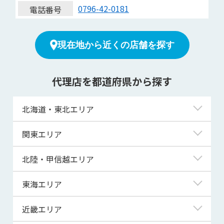
0796-42-0181
電話番号
現在地から近くの店舗を探す
代理店を都道府県から探す
北海道・東北エリア
北海道
関東エリア
青森県
東京都
北陸・甲信越エリア
岩手県
神奈川県
新潟県
東海エリア
宮城県
埼玉県
富山県
岐阜県
近畿エリア
秋田県