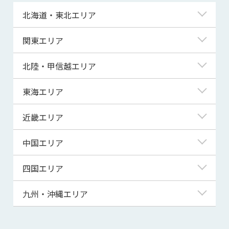
北海道・東北エリア
北海道
関東エリア
青森県
東京都
北陸・甲信越エリア
岩手県
神奈川県
新潟県
東海エリア
宮城県
埼玉県
富山県
岐阜県
近畿エリア
秋田県
千葉県
石川県
静岡県
滋賀県
中国エリア
山形県
茨城県
福井県
愛知県
京都府
鳥取県
四国エリア
福島県
群馬県
山梨県
三重県
大阪府
島根県
徳島県
九州・沖縄エリア
栃木県
長野県
兵庫県
岡山県
香川県
福岡県