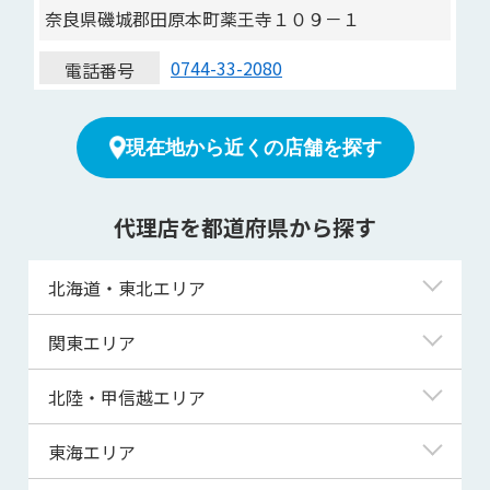
奈良県磯城郡田原本町薬王寺１０９－１
0744-33-2080
電話番号
現在地から近くの店舗を探す
代理店を都道府県から探す
北海道・東北エリア
北海道
関東エリア
青森県
東京都
北陸・甲信越エリア
岩手県
神奈川県
新潟県
東海エリア
宮城県