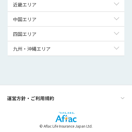
埼玉県
富山県
岐阜県
近畿エリア
秋田県
千葉県
石川県
静岡県
滋賀県
中国エリア
山形県
茨城県
福井県
愛知県
京都府
鳥取県
四国エリア
福島県
群馬県
山梨県
三重県
大阪府
島根県
徳島県
九州・沖縄エリア
栃木県
長野県
兵庫県
岡山県
香川県
福岡県
奈良県
広島県
愛媛県
佐賀県
和歌山県
山口県
高知県
長崎県
運営方針・ご利用規約
熊本県
大分県
© Aflac Life Insurance Japan Ltd.
宮崎県