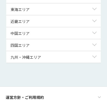
岩手県
神奈川県
新潟県
東海エリア
宮城県
埼玉県
富山県
岐阜県
近畿エリア
秋田県
千葉県
石川県
静岡県
滋賀県
中国エリア
山形県
茨城県
福井県
愛知県
京都府
鳥取県
四国エリア
福島県
群馬県
山梨県
三重県
大阪府
島根県
徳島県
九州・沖縄エリア
栃木県
長野県
兵庫県
岡山県
香川県
福岡県
奈良県
広島県
愛媛県
佐賀県
和歌山県
山口県
高知県
長崎県
運営方針・ご利用規約
熊本県