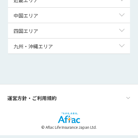
秋田県
千葉県
石川県
静岡県
滋賀県
中国エリア
山形県
茨城県
福井県
愛知県
京都府
鳥取県
四国エリア
福島県
群馬県
山梨県
三重県
大阪府
島根県
徳島県
九州・沖縄エリア
栃木県
長野県
兵庫県
岡山県
香川県
福岡県
奈良県
広島県
愛媛県
佐賀県
和歌山県
山口県
高知県
長崎県
運営方針・ご利用規約
熊本県
大分県
© Aflac Life Insurance Japan Ltd.
宮崎県