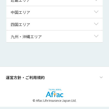
秋田県
千葉県
石川県
静岡県
滋賀県
中国エリア
山形県
茨城県
福井県
愛知県
京都府
鳥取県
四国エリア
福島県
群馬県
山梨県
三重県
大阪府
島根県
徳島県
九州・沖縄エリア
栃木県
長野県
兵庫県
岡山県
香川県
福岡県
奈良県
広島県
愛媛県
佐賀県
和歌山県
山口県
高知県
長崎県
運営方針・ご利用規約
熊本県
大分県
© Aflac Life Insurance Japan Ltd.
宮崎県