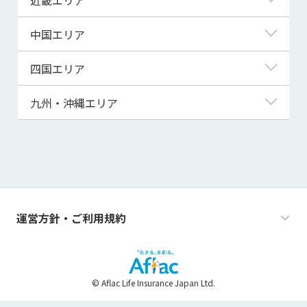
秋田県
千葉県
石川県
静岡県
滋賀県
中国エリア
山形県
茨城県
福井県
愛知県
京都府
鳥取県
四国エリア
福島県
群馬県
山梨県
三重県
大阪府
島根県
徳島県
九州・沖縄エリア
栃木県
長野県
兵庫県
岡山県
香川県
福岡県
奈良県
広島県
愛媛県
佐賀県
和歌山県
山口県
高知県
長崎県
運営方針・ご利用規約
熊本県
大分県
© Aflac Life Insurance Japan Ltd.
宮崎県