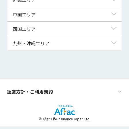
秋田県
千葉県
石川県
静岡県
滋賀県
中国エリア
山形県
茨城県
福井県
愛知県
京都府
鳥取県
四国エリア
福島県
群馬県
山梨県
三重県
大阪府
島根県
徳島県
九州・沖縄エリア
栃木県
長野県
兵庫県
岡山県
香川県
福岡県
奈良県
広島県
愛媛県
佐賀県
和歌山県
山口県
高知県
長崎県
運営方針・ご利用規約
熊本県
大分県
© Aflac Life Insurance Japan Ltd.
宮崎県