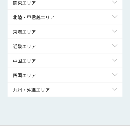
北海道
関東エリア
青森県
東京都
北陸・甲信越エリア
岩手県
神奈川県
新潟県
東海エリア
宮城県
埼玉県
富山県
岐阜県
近畿エリア
秋田県
千葉県
石川県
静岡県
滋賀県
中国エリア
山形県
茨城県
福井県
愛知県
京都府
鳥取県
四国エリア
福島県
群馬県
山梨県
三重県
大阪府
島根県
徳島県
九州・沖縄エリア
栃木県
長野県
兵庫県
岡山県
香川県
福岡県
奈良県
広島県
愛媛県
佐賀県
和歌山県
山口県
高知県
長崎県