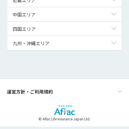
秋田県
千葉県
石川県
静岡県
滋賀県
中国エリア
山形県
茨城県
福井県
愛知県
京都府
鳥取県
四国エリア
福島県
群馬県
山梨県
三重県
大阪府
島根県
徳島県
九州・沖縄エリア
栃木県
長野県
兵庫県
岡山県
香川県
福岡県
奈良県
広島県
愛媛県
佐賀県
和歌山県
山口県
高知県
長崎県
運営方針・ご利用規約
熊本県
大分県
© Aflac Life Insurance Japan Ltd.
宮崎県