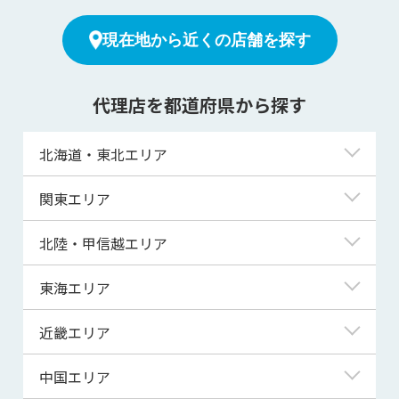
現在地から近くの店舗を探す
代理店を都道府県から探す
北海道・東北エリア
北海道
関東エリア
青森県
東京都
北陸・甲信越エリア
岩手県
神奈川県
新潟県
東海エリア
宮城県
埼玉県
富山県
岐阜県
近畿エリア
秋田県
千葉県
石川県
静岡県
滋賀県
中国エリア
山形県