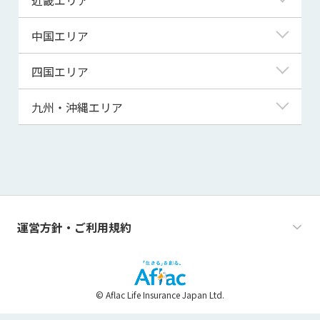
秋田県
千葉県
石川県
静岡県
滋賀県
中国エリア
山形県
茨城県
福井県
愛知県
京都府
鳥取県
四国エリア
福島県
群馬県
山梨県
三重県
大阪府
島根県
徳島県
九州・沖縄エリア
栃木県
長野県
兵庫県
岡山県
香川県
福岡県
奈良県
広島県
愛媛県
佐賀県
和歌山県
山口県
高知県
長崎県
運営方針・ご利用規約
熊本県
大分県
© Aflac Life Insurance Japan Ltd.
宮崎県