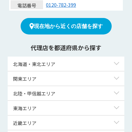
0120-782-399
電話番号
現在地から近くの店舗を探す
代理店を都道府県から探す
北海道・東北エリア
北海道
関東エリア
青森県
東京都
北陸・甲信越エリア
岩手県
神奈川県
新潟県
東海エリア
宮城県
埼玉県
富山県
岐阜県
近畿エリア
秋田県