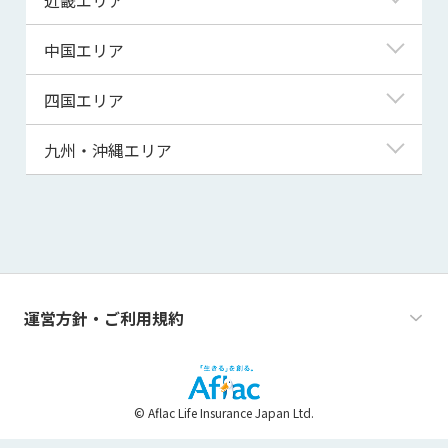
秋田県
千葉県
石川県
静岡県
滋賀県
中国エリア
山形県
茨城県
福井県
愛知県
京都府
鳥取県
四国エリア
福島県
群馬県
山梨県
三重県
大阪府
島根県
徳島県
九州・沖縄エリア
栃木県
長野県
兵庫県
岡山県
香川県
福岡県
奈良県
広島県
愛媛県
佐賀県
和歌山県
山口県
高知県
長崎県
運営方針・ご利用規約
熊本県
大分県
© Aflac Life Insurance Japan Ltd.
宮崎県