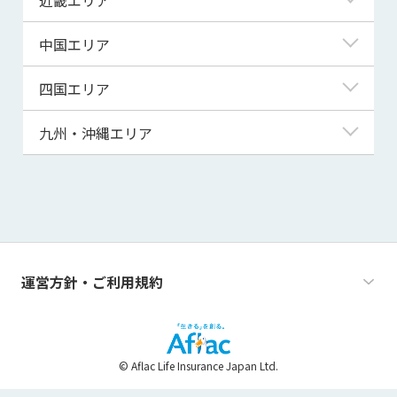
秋田県
千葉県
石川県
静岡県
滋賀県
中国エリア
山形県
茨城県
福井県
愛知県
京都府
鳥取県
四国エリア
福島県
群馬県
山梨県
三重県
大阪府
島根県
徳島県
九州・沖縄エリア
栃木県
長野県
兵庫県
岡山県
香川県
福岡県
奈良県
広島県
愛媛県
佐賀県
和歌山県
山口県
高知県
長崎県
運営方針・ご利用規約
熊本県
大分県
© Aflac Life Insurance Japan Ltd.
宮崎県