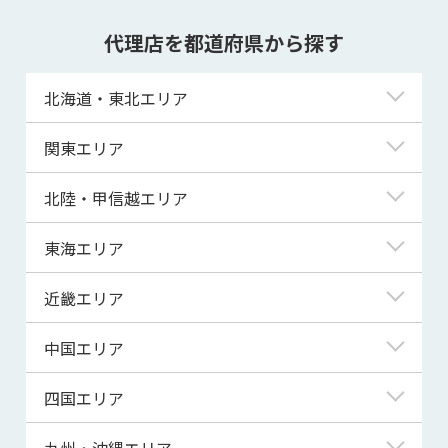
代理店を都道府県から探す
北海道・東北エリア
北海道
関東エリア
青森県
東京都
北陸・甲信越エリア
岩手県
神奈川県
新潟県
東海エリア
宮城県
埼玉県
富山県
岐阜県
近畿エリア
秋田県
千葉県
石川県
静岡県
滋賀県
中国エリア
山形県
茨城県
福井県
愛知県
京都府
鳥取県
四国エリア
福島県
群馬県
山梨県
三重県
大阪府
島根県
徳島県
九州・沖縄エリア