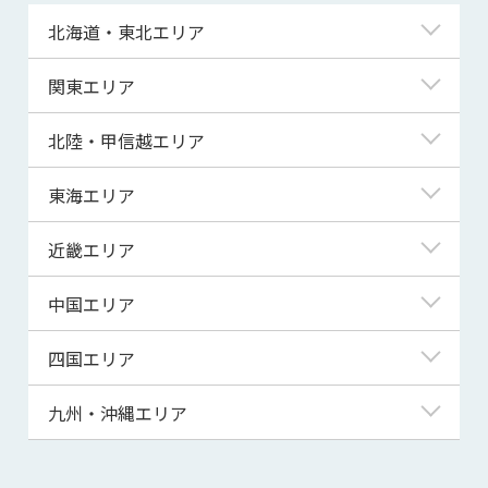
北海道・東北エリア
北海道
関東エリア
青森県
東京都
北陸・甲信越エリア
岩手県
神奈川県
新潟県
東海エリア
宮城県
埼玉県
富山県
岐阜県
近畿エリア
秋田県
千葉県
石川県
静岡県
滋賀県
中国エリア
山形県
茨城県
福井県
愛知県
京都府
鳥取県
四国エリア
福島県
群馬県
山梨県
三重県
大阪府
島根県
徳島県
九州・沖縄エリア
栃木県
長野県
兵庫県
岡山県
香川県
福岡県