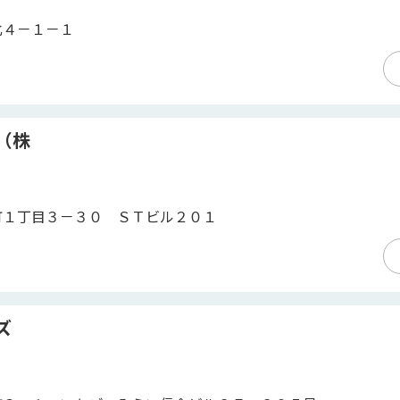
北４－１－１
（株
町１丁目３－３０ ＳＴビル２０１
ズ