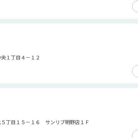
中央１丁目４－１２
北５丁目１５－１６ サンリブ明野店１Ｆ