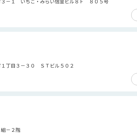
町３－１ いちご・みらい信金ビル８Ｆ ８０５号
町１丁目３－３０ ＳＴビル５０２
３組－２階