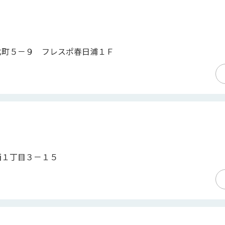
北町５－９ フレスポ春日浦１Ｆ
西１丁目３－１５