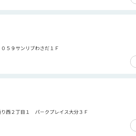
２０５９サンリブわさだ１Ｆ
通り西２丁目１ パ－クプレイス大分３Ｆ