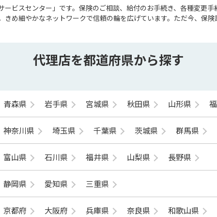
サービスセンター」です。保険のご相談、給付のお手続き、各種変更手
。きめ細やかなネットワークで信頼の輪を広げています。ただ今、保険
代理店を都道府県から探す
青森県
岩手県
宮城県
秋田県
山形県
神奈川県
埼玉県
千葉県
茨城県
群馬県
富山県
石川県
福井県
山梨県
長野県
静岡県
愛知県
三重県
京都府
大阪府
兵庫県
奈良県
和歌山県