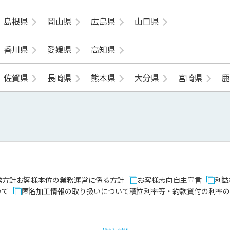
島根県
岡山県
広島県
山口県
香川県
愛媛県
高知県
佐賀県
長崎県
熊本県
大分県
宮崎県
誘方針
お客様本位の業務運営に係る方針
お客様志向自主宣言
利益
いて
匿名加工情報の取り扱いについて
積立利率等・約款貸付の利率の